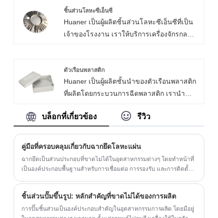
ฮาร์ดแวร์คุณภาพสูงช่วยให้การติดตั้งราบรื่น
ออกแบบแบบแยกส่วนและเทคโนโลยีการตัด
ชิ้นส่วนโลหะซีเอ็นซี
ขายึดโครงตัว L นำเสนอความเป็นไปได้ที่
Huaner เป็นผู้ผลิตชิ้นส่วนโลหะซีเอ็นซีที่เป็น
ด้วยเลเซอร์ (ความแม่นยำ± 0.1 มม.) สต็อก
หลากหลาย ทำให้เหมาะสำหรับสถานที่ต่างๆ
เจ้าของโรงงาน เราให้บริการเครื่องจักรกล
ความปลอดภัยของแท่นวางพื้น Vesa Mount
เช่น ชั้นวางของตกแต่งบ้าน ห้องซักรีดขนาด
CNC แบบกำหนดเองรวมถึงเทคนิคการผลิต
คือ≤15% ของปริมาณการขายรายเดือนและ
เล็ก สำนักงานหรือโรงรถ ห้องครัวหรือห้องนอน
ระดับมืออาชีพและการรักษาพื้นผิว เราได้รับ
รอบการส่งมอบคือ 15 วัน ‌
และแม้แต่ที่รองสำหรับแมวปีน นอกจากนี้ยังใช้
การรับรอง ISO และ ROHS เราส่งมอบชิ้นส่วน
ตัวเรือนพลาสติก
กันทั่วไปในห้องน้ำ โกดัง สวน สนามหลังบ้าน
Huaner เป็นผู้ผลิตชั้นนำของตัวเรือนพลาสติก
ที่แม่นยำของ CNC ใน 7-14 วัน
ระเบียง ร้านค้า และโรงเก็บของ
ที่ผลิตโดยกระบวนการฉีดพลาสติก เรานำ
เสนอวัสดุหุ้มพลาสติกที่หลากหลายรวมถึงพีซี
บล็อกที่เกี่ยวข้อง
รีวิว
ABS และ PA เรามีตัวเลือกที่อยู่อาศัยที่มี
คุณภาพสูงพร้อม MOQ 100 ชิ้น
คู่มือที่ครอบคลุมเกี่ยวกับฉากยึดโลหะแผ่น
ฉากยึดเป็นส่วนประกอบที่ขาดไม่ได้ในอุตสาหกรรมต่างๆ โดยทำหน้าที่
เป็นองค์ประกอบพื้นฐานสำหรับการเชื่อมต่อ การรองรับ และการติดตั้ง
ชิ้นส่วนต่างๆ
ชิ้นส่วนปั๊มขึ้นรูป: หลักสำคัญที่ขาดไม่ได้ของการผลิต
การปั๊มชิ้นส่วนเป็นองค์ประกอบสำคัญในอุตสาหกรรมการผลิต โดยมีอยู่