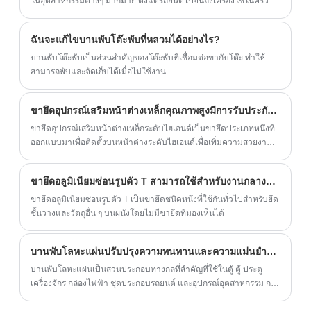
ในอุตสาหกรรมต่างๆ มากมาย ตั้งแต่รถยนต์ไปจนถึงเครื่องใช้ในครัว
เรือนและการก่อสร้าง
ฉันจะแก้ไขบานพับโต๊ะพับที่หลวมได้อย่างไร?
บานพับโต๊ะพับเป็นส่วนสำคัญของโต๊ะพับที่เชื่อมต่อขากับโต๊ะ ทำให้
สามารถพับและจัดเก็บได้เมื่อไม่ใช้งาน
ขายึดอุปกรณ์เสริมหน้าต่างเหล็กคุณภาพสูงมีการรับประกันอะไรบ้าง
ขายึดอุปกรณ์เสริมหน้าต่างเหล็กระดับไฮเอนด์เป็นขายึดประเภทหนึ่งที่
ออกแบบมาเพื่อติดตั้งบนหน้าต่างระดับไฮเอนด์เพื่อเพิ่มความสวยงาม
และการใช้งาน
ขายึดอลูมิเนียมซ่อนรูปตัว T สามารถใช้สำหรับงานกลางแจ้งได้หรือไม่?
ขายึดอลูมิเนียมซ่อนรูปตัว T เป็นขายึดชนิดหนึ่งที่ใช้กันทั่วไปสำหรับยึด
ชั้นวางและวัตถุอื่น ๆ บนผนังโดยไม่มีขายึดที่มองเห็นได้
บานพับโลหะแผ่นปรับปรุงความทนทานและความแม่นยำในการใช้งานทางอุตสาหกรรมได้อย่างไร
บานพับโลหะแผ่นเป็นส่วนประกอบทางกลที่สำคัญที่ใช้ในตู้ ตู้ ประตู
เครื่องจักร กล่องไฟฟ้า ชุดประกอบรถยนต์ และอุปกรณ์อุตสาหกรรม การ
เลือกบานพับที่เหมาะสมจะส่งผลโดยตรงต่ออายุการใช้งานของ