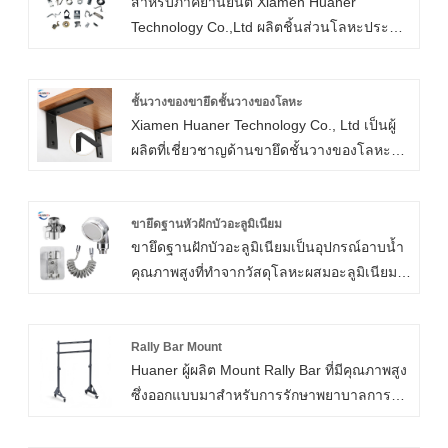
สำหรับภาคยานยนต์ Xiamen Huaner
Technology Co.,Ltd ผลิตชิ้นส่วนโลหะประทับ
ตราสำหรับอุตสาหกรรมยานยนต์ เราได้
เปลี่ยนแปลงไปพร้อมกับอุตสาหกรรมยานยนต์
ในช่วงหลายปีที่ผ่านมา เพื่อให้ทันกับความ
ชั้นวางของขายึดชั้นวางของโลหะ
Xiamen Huaner Technology Co., Ltd เป็นผู้
ต้องการการประทับตรายานยนต์คุณภาพสูงขึ้น
ผลิตที่เชี่ยวชาญด้านขายึดชั้นวางของโลหะ
ต้นทุนที่ลดลง และเวลาในการผลิตที่สั้นลง
เพื่อให้มั่นใจในความปลอดภัย ฟังก์ชันการ
ตั้งแต่ชิ้นส่วนอิเล็กทรอนิกส์ขนาดเล็กสำหรับ
ทำงาน และความยืดหยุ่นสูงสุด การออกแบบ
อุปกรณ์ไมโครไปจนถึงส่วนประกอบโครงตัวถัง
เชิงนวัตกรรมนี้นำเสนอแพลตฟอร์มที่แข็งแกร่ง
ขายึดฐานหัวฝักบัวอะลูมิเนียม
สำหรับรถยนต์ เราผลิตชิ้นส่วนปั๊มขึ้นรูป เรา
ขายึดฐานฝักบัวอะลูมิเนียมเป็นอุปกรณ์อาบน้ำ
และเชื่อถือได้สำหรับสินค้าที่หลากหลาย ทำ
สามารถเข้าใจภาคส่วนของคุณ และใช้
คุณภาพสูงที่ทำจากวัสดุโลหะผสมอะลูมิเนียม
จากเหล็กที่มีความแข็งแรงสูง หนากว่าขายึด
ประโยชน์จากความร่วมมือด้านการผลิตของ
คุณภาพสูง ขายึดฐานฝักบัวผลิตโดย Xiamen
ทั่วไปอย่างมาก ขายึดชั้นวางโลหะสำหรับชั้น
เราให้เกิดประโยชน์สูงสุดด้วยประสบการณ์อัน
Huaner Technology Co., Ltd. มีลักษณะเบา
วางแสดงความสามารถในการรับน้ำหนักที่เพิ่ม
หลากหลาย ซึ่งช่วยให้เราสามารถผลิตชิ้นส่วน
ทนทาน และสวยงาม และเป็นสินค้าที่ขาดไม่
Rally Bar Mount
ขึ้นและความทนทานเป็นพิเศษ การเคลือบอิเล็ก
โลหะที่มีการประทับตราสำหรับอุตสาหกรรม
Huaner ผู้ผลิต Mount Rally Bar ที่มีคุณภาพสูง
ได้ในห้องน้ำสำหรับครอบครัวสมัยใหม่
โทรโฟเรติกสีดำให้ความต้านทานการกัดกร่อน
ยานยนต์ที่คุณต้องการ
ซึ่งออกแบบมาสำหรับการรักษาพยาบาลการ
และความทนทานเป็นพิเศษ การเสริมคุณสมบัติ
ศึกษาการประชุมองค์กรและนิทรรศการเชิง
เหล่านี้ คำแนะนำในการติดตั้งที่ครอบคลุมและ
พาณิชย์ ล้อทีวียืนใช้เทคโนโลยีการเชื่อมการ