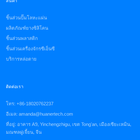
สินค้า
ชิ้นส่วนปั๊มโลหะแผ่น
ผลิตภัณฑ์ยางซิลิโคน
ชิ้นส่วนพลาสติก
ชิ้นส่วนเครื่องจักรซีเอ็นซี
บริการหล่อตาย
ติดต่อเรา
โทร: +86-18020762237
อีเมล: amanda@huanertech.com
ที่อยู่: อาคาร A9, Yinchengzhigu, เขต Tong'an, เมืองเซียะเหมิน,
มณฑลฝูเจี้ยน, จีน