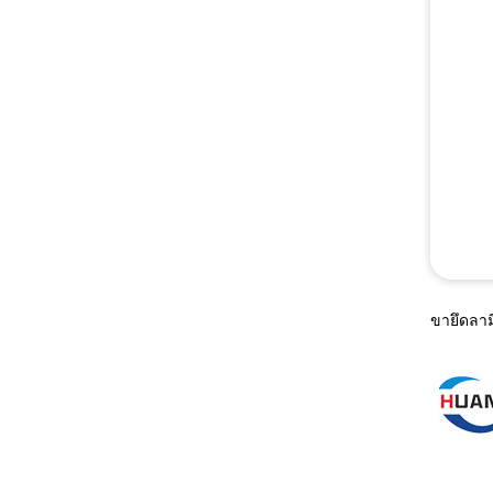
ขายึดลาม