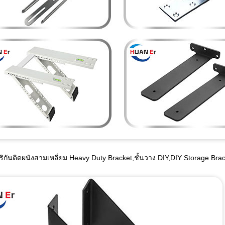
ริกันติดผนังสามเหลี่ยม Heavy Duty Bracket,ชั้นวาง DIY,DIY Storage Brack