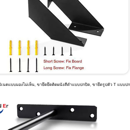
ิเนตแบบมองไม่เห็น, ขายึดยึดติดผนังสีดำแบบปกปิด, ขายึดรูปตัว T แบบปก