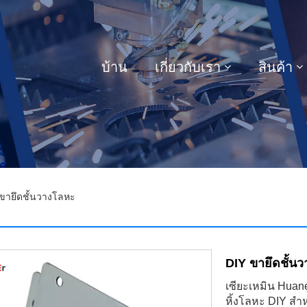
บ้าน
เกี่ยวกับเรา
สินค้า
ขายึดชั้นวางโลหะ
DIY ขายึดชั้น
เซียะเหมิน Huan
หิ้งโลหะ DIY สำห