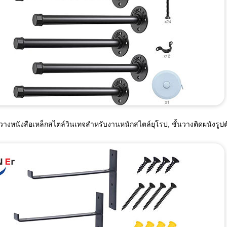
นวางหนังสือเหล็กสไตล์วินเทจสำหรับงานหนักสไตล์ยุโรป, ชั้นวางติดผนังรูปต