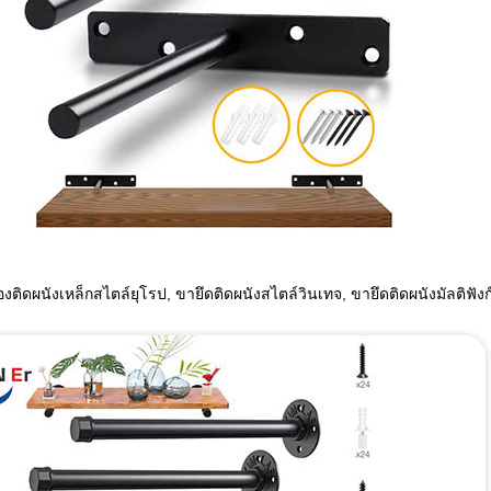
งติดผนังเหล็กสไตล์ยุโรป, ขายึดติดผนังสไตล์วินเทจ, ขายึดติดผนังมัลติฟังก์