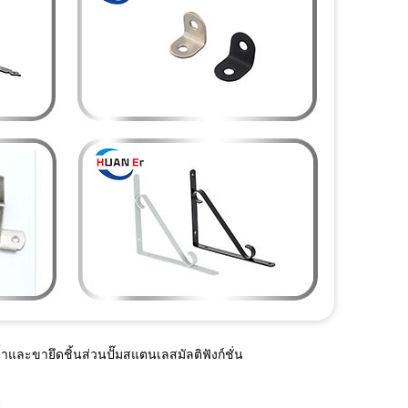
และขายึดชิ้นส่วนปั๊มสแตนเลสมัลติฟังก์ชั่น