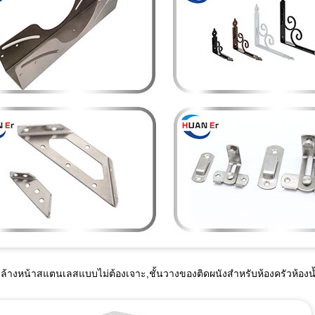
งล้างหน้าสแตนเลสแบบไม่ต้องเจาะ,ชั้นวางของติดผนังสำหรับห้องครัวห้องน้ำ