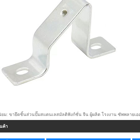
ยม: ขายึดชิ้นส่วนปั๊มสแตนเลสมัลติฟังก์ชั่น จีน ผู้ผลิต โรงงาน ซัพพลายเ
ินค้า