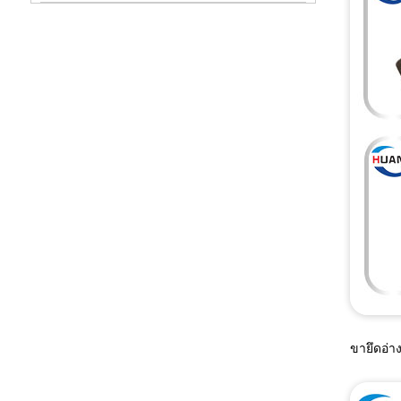
ขายึดอ่า