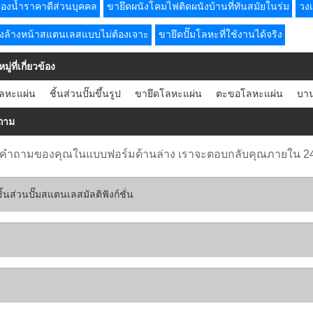
กรองน้ำราคาดีส่วนบุคคล
ขายึดผนังโคมไฟติดผนังบ้านที่ทันสมัยในร่ม
วงเ
างล้างหน้าสแตนเลสแบบไม่ต้องเจาะ
ขายึดปั๊มโลหะที่ใช้งานได้จริง
ู่ที่เกี่ยวข้อง
โลหะแผ่น
ชิ้นส่วนปั๊มขึ้นรูป
ขายึดโลหะแผ่น
ตะขอโลหะแผ่น
บาน
ถาม
งคำถามของคุณในแบบฟอร์มด้านล่าง เราจะตอบกลับคุณภายใน 24 