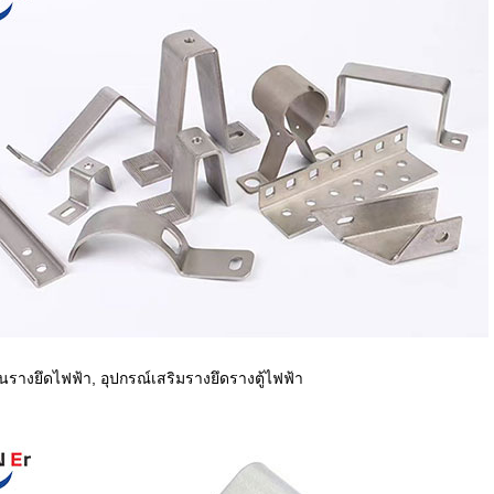
รางยึดไฟฟ้า, อุปกรณ์เสริมรางยึดรางตู้ไฟฟ้า