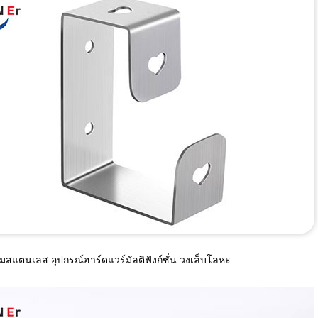
ั๊มสแตนเลส อุปกรณ์ฮาร์ดแวร์มัลติฟังก์ชั่น วงเล็บโลหะ