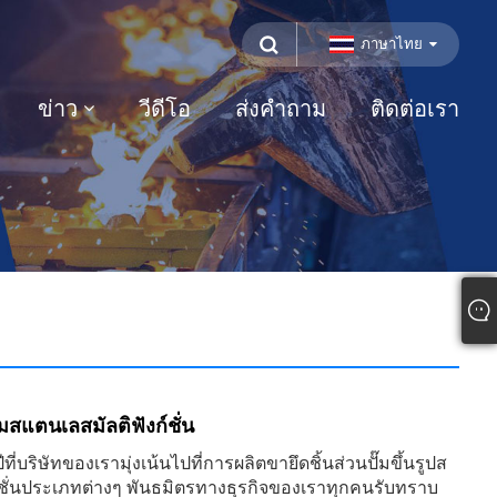
ภาษาไทย
ข่าว
วีดีโอ
ส่งคำถาม
ติดต่อเรา
ั๊มสแตนเลสมัลติฟังก์ชั่น
ีที่บริษัทของเรามุ่งเน้นไปที่การผลิตขายึดชิ้นส่วนปั๊มขึ้นรูปส
์ชั่นประเภทต่างๆ พันธมิตรทางธุรกิจของเราทุกคนรับทราบ