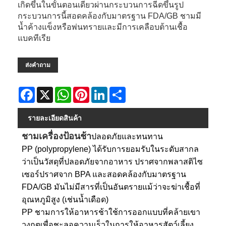
เกิดขึ้นในขั้นตอนเดียวผ่านกระบวนการฉีดขึ้นรูป
กระบวนการนี้สอดคล้องกับมาตรฐาน FDA/GB ชามมี
น้ำค้างแข็งหรือพ่นทรายและมีการเคลือบต้านเชื้อ
แบคทีเรีย
ส่งคำถาม
Facebook
X
WhatsApp
Pinterest
LinkedIn
Share
รายละเอียดสินค้า
ชามเครื่องป้อนช้า
ปลอดภัยและทนทาน
PP (polypropylene) ได้รับการยอมรับในระดับสากล
ว่าเป็นวัสดุที่ปลอดภัยจากอาหาร ปราศจากพลาสติไซ
เซอร์ปราศจาก BPA และสอดคล้องกับมาตรฐาน
FDA/GB มันไม่มีสารที่เป็นอันตรายแม้ว่าจะฆ่าเชื้อที่
อุณหภูมิสูง (เช่นน้ำเดือด)
PP ชามการให้อาหารช้าใช้การออกแบบที่คล้ายเขา
วงกตเพื่อชะลอความเร็วในการให้อาหารสัตว์เลี้ยง