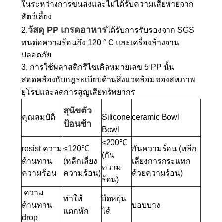
ในระหว่างการขนส่งและไม่ได้รับความเสียหายจาก
สัตว์เลี้ยง
วัสดุ PP เกรดอาหาร
2.
ได้รับการรับรองจาก SGS
ทนต่อความร้อนถึง 120 ° C และเครื่องล้างจาน
ปลอดภัย
3. การใช้พลาสติกรีไซเคิลหมายเลข 5 PP นั้น
สอดคล้องกับกฎระเบียบด้านสิ่งแวดล้อมของสหภาพ
ยุโรปและลดการสูญเสียทรัพยากร
สุนัขตัว
คุณสมบัติ
Silicone
‌ceramic Bowl‌
ป้อนช้า ‌
Bowl‌
≤200℃
resist ความ
≤120℃
กันความร้อน (หลีก
(กัน
ต้านทาน
(หลีกเลี่ยง
เลี่ยงการกระแทก
ความ
ความร้อน ‌
ความร้อน)
ด้วยความร้อน)
ร้อน)
‌ ความ
ทำให้
ยืดหยุ่น
ต้านทาน
บอบบาง
แตกหัก
ได้
drop‌