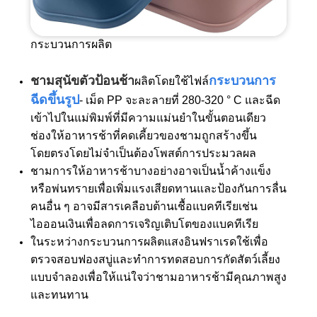
กระบวนการผลิต
ชามสุนัขตัวป้อนช้า
กระบวนการ
ผลิตโดยใช้ไฟล์
ฉีดขึ้นรูป
- เม็ด PP จะละลายที่ 280-320 ° C และฉีด
เข้าไปในแม่พิมพ์ที่มีความแม่นยำในขั้นตอนเดียว
ช่องให้อาหารช้าที่คดเคี้ยวของชามถูกสร้างขึ้น
โดยตรงโดยไม่จำเป็นต้องโพสต์การประมวลผล
ชามการให้อาหารช้าบางอย่างอาจเป็นน้ำค้างแข็ง
หรือพ่นทรายเพื่อเพิ่มแรงเสียดทานและป้องกันการลื่น
คนอื่น ๆ อาจมีสารเคลือบต้านเชื้อแบคทีเรียเช่น
ไอออนเงินเพื่อลดการเจริญเติบโตของแบคทีเรีย
ในระหว่างกระบวนการผลิตแสงอินฟราเรดใช้เพื่อ
ตรวจสอบฟองสบู่และทำการทดสอบการกัดสัตว์เลี้ยง
แบบจำลองเพื่อให้แน่ใจว่าชามอาหารช้ามีคุณภาพสูง
และทนทาน