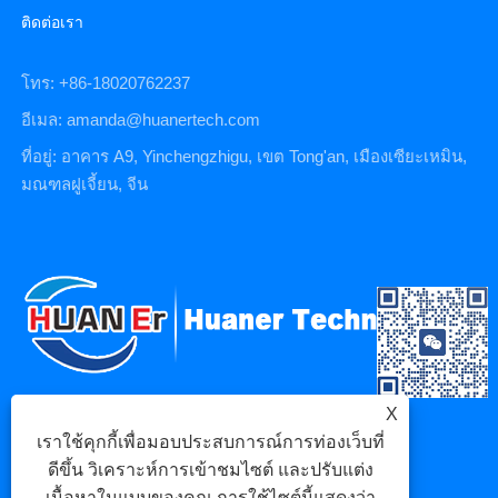
ติดต่อเรา
โทร: +86-18020762237
อีเมล: amanda@huanertech.com
ที่อยู่: อาคาร A9, Yinchengzhigu, เขต Tong'an, เมืองเซียะเหมิน,
มณฑลฝูเจี้ยน, จีน
X
เราใช้คุกกี้เพื่อมอบประสบการณ์การท่องเว็บที่
ดีขึ้น วิเคราะห์การเข้าชมไซต์ และปรับแต่ง
เนื้อหาในแบบของคุณ การใช้ไซต์นี้แสดงว่า