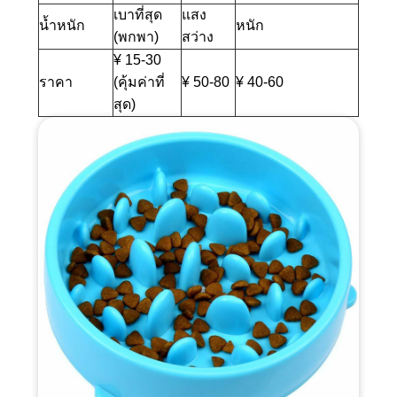
เบาที่สุด
แสง
น้ำหนัก
หนัก
(พกพา)
สว่าง
¥ 15-30
ราคา
(คุ้มค่าที่
¥ 50-80
¥ 40-60
สุด)