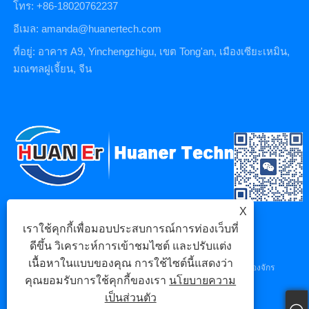
โทร: +86-18020762237
อีเมล: amanda@huanertech.com
ที่อยู่: อาคาร A9, Yinchengzhigu, เขต Tong'an, เมืองเซียะเหมิน,
มณฑลฝูเจี้ยน, จีน
X
เราใช้คุกกี้เพื่อมอบประสบการณ์การท่องเว็บที่
ดีขึ้น วิเคราะห์การเข้าชมไซต์ และปรับแต่ง
เนื้อหาในแบบของคุณ การใช้ไซต์นี้แสดงว่า
ลิขสิทธิ์ © 2023 Xiamen Huaner Technology Co., Ltd - ชิ้นส่วนเครื่องจักร
คุณยอมรับการใช้คุกกี้ของเรา
นโยบายความ
CNC, ชิ้นส่วนเครื่องจักรกล CNC, ชิ้นส่วนหล่อตาย - สงวนลิขสิทธิ์
เป็นส่วนตัว