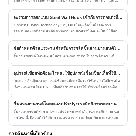
อุตสาหกรรมการผลิต โดยนำเสนอความแม่นยำ ความแม่นยำ และ
ความเร็วที่เครื่องจักรแบบเดิมๆ ไม่สามารถทำได้
จะรวมการออกแบบ Steel Wall Hook เข้ากับการตกแต่งที่เรียบง่ายของคุณได้อย่างไร?
Xiamen Huaner Technology Co., Ltd เป็นผู้ผลิตชั้นนำของการ
ออกแบบตะขอติดผนังเหล็ก การออกแบบของเรามีทั้งประโยชน์ใช้สอย
และรูปลักษณ์ที่สวยงาม และสามารถปรับแต่งให้เข้ากับการตกแต่งทุก
ประเภท
ข้อกำหนดด้านแรงงานสำหรับการผลิตชิ้นส่วนยานยนต์โลหะแผ่นมีอะไรบ้าง?
ชิ้นส่วนรถยนต์โลหะแผ่นเป็นส่วนประกอบสำคัญในการผลิตรถยนต์
อุปกรณ์เชื่อมท่อคืออะไรและใช้อุปกรณ์เชื่อมซ็อกเก็ตที่ใช้สำหรับอะไร?
Huaner เป็นผู้จัดหาอุปกรณ์เชื่อมท่อมืออาชีพ เราใช้เทคโนโลยีการตัด
เฉือนและการเชื่อม CNC เพื่อผลิตชิ้นส่วน เราให้บริการเชื่อมซ็อกเก็ตที่มี
คุณภาพสูงของวัสดุและเกรดที่แตกต่างกันตามความต้องการของลูกค้า
ชิ้นส่วนยานยนต์โลหะแผ่นปรับปรุงประสิทธิภาพของยานพาหนะได้อย่างไร?
ชิ้นส่วนรถยนต์ที่ทำจากโลหะแผ่นมีบทบาทสำคัญในการผลิตยานยนต์
ยุคใหม่ ซึ่งมีส่วนทำให้เกิดความทนทาน ความปลอดภัย และสมรรถนะ
บทความนี้จะสำรวจคุณประโยชน์ กระบวนการผลิต และเคล็ดลับในการ
บำรุงรักษาส่วนประกอบโลหะแผ่นในรถยนต์ นอกจากนี้ยังเน้นย้ำถึง
การค้นหาที่เกี่ยวข้อง