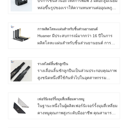
บริการชิ้นส่วนอะไหล่การพิมพ์ 3 มิติอะลูมิเนียม
หล่อขึ้นรูปของเราให้ความทนทานต่ออุณหภูมิ
และการกัดกร่อนสูง และมีอัตราส่วนความแข็ง
แรงต่อน้ำหนักที่ดีเยี่ยม
การผลิตโลหะแผ่นสำหรับชิ้นส่วนยานยนต์
Huaner มีประสบการณ์มากกว่า 16 ปีในการ
ผลิตโลหะแผ่นสำหรับชิ้นส่วนยานยนต์ การ
ผลิตโลหะแผ่นสำหรับชิ้นส่วนรถยนต์ยังรวมถึง
ฝาครอบโลหะแผ่นเหล็ก ส่วนแทรกโลหะแผ่น
ชิ้นส่วนโครงโลหะแผ่น ฉากยึดโลหะแผ่น ฝา
รางสไลด์ลิ้นชักลูกปืน
รางเลื่อนลิ้นชักลูกปืนเป็นส่วนประกอบคุณภาพ
ครอบ เบาะนั่งแบบสปริง บานพับ และฉากยึด
สูงชนิดหนึ่งที่ใช้กันทั่วไปในอุตสาหกรรม
ล้อเลื่อน
เฟอร์นิเจอร์ สไลด์ลิ้นชักลูกปืนแฟชั่นที่ผลิตโดย
Xiamen Huaner Technology Co., Ltd. เป็น
สไลด์ลิ้นชักที่ใช้ลูกปืนเพื่อให้เลื่อนได้อย่างราบ
เฟอร์นิเจอร์รั้งมุมสี่เหลี่ยมคางหมู
ในฐานะหนึ่งในผู้ผลิตเฟอร์นิเจอร์รั้งมุมสี่เหลี่ยม
รื่นและง่ายดาย รางเลื่อนลิ้นชักลูกปืนที่มี
คางหมูคุณภาพสูงระดับมืออาชีพ คุณสามารถ
ประสิทธิภาพสูง มีเสถียรภาพ และเชื่อถือได้ ได้
มั่นใจได้ในการซื้อผลิตภัณฑ์นี้จาก Xiamen
กลายเป็นส่วนสำคัญของการออกแบบ
Huaner Technology Co., Ltd. และเราจะให้
เฟอร์นิเจอร์สมัยใหม่ ฟังก์ชันการทำงานที่สูง