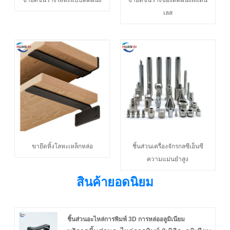
เลส
ขายึดหิ้งโลหะเหล็กหล่อ
ชิ้นส่วนเครื่องจักรกลซีเอ็นซี
ความแม่นยำสูง
สินค้ายอดนิยม
ชิ้นส่วนอะไหล่การพิมพ์ 3D การหล่ออลูมิเนียม